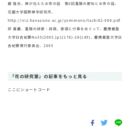
舘 隆志、禅が伝えたお茶の話 第6回重陽の節句とお茶の話、
花園大学国際禅学研究所、
http://iriz.hanazono.ac.jp/yomimono/tachi02-006.pdf
許 曼麗、重陽の詩歌：詩語、歌語と行事をめぐって、慶應義塾
大学日吉紀要No35(2005.)p1(176)-28(149)
、慶應義塾大学日
吉紀要慣行委員会、2005
「花の研究室」の記事をもっと見る
ここにショートコード