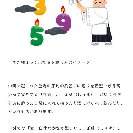
（陽が極まって出た陰を祓う人のイメージ）
中国で起こった重陽の節句の風習には辺りを羨望できる高
い所で宴をする「登高」、「茱萸（しゅゆ）」という植物
を頭に飾ったり袋に入れて持ったり酒に浮かべて飲んだり、
というものがあります。
…外での「宴」自体なかなか難しいし、茱萸（しゅゆ）っ