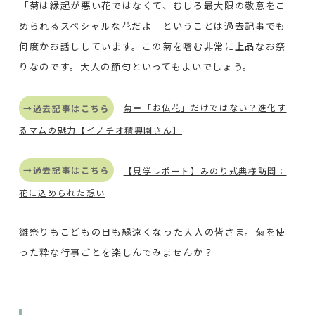
「菊は縁起が悪い花ではなくて、むしろ最大限の敬意をこ
められるスペシャルな花だよ」ということは過去記事でも
何度かお話ししています。この菊を嗜む非常に上品なお祭
りなのです。大人の節句といってもよいでしょう。
→過去記事はこちら
菊＝「お仏花」だけではない？進化す
るマムの魅力【イノチオ精興園さん】
→過去記事はこちら
【見学レポート】みのり式典様訪問：
花に込められた想い
雛祭りもこどもの日も縁遠くなった大人の皆さま。菊を使
った粋な行事ごとを楽しんでみませんか？