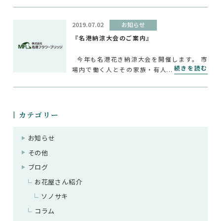
2019.07.02
お知らせ
『名港納涼大会のご案内』
今年も名港花き納涼大会を開催します。 市
続きを読む
場内で働く人とその家族・有人、買受人・買
出人とその家族・友人の皆さまは是非当市場
にお越し下さい。 特等席で一緒に花火を見
物しませんか？
[…]
カテゴリー
お知らせ
その他
ブログ
お花屋さん紹介
ソノサキ
コラム