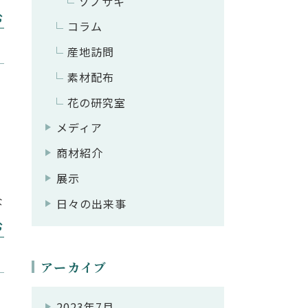
ソノサキ
、
む
コラム
は
産地訪問
で
素材配布
花の研究室
メディア
商材紹介
展示
な
日々の出来事
。
む
ず
アーカイブ
、
2023年7月