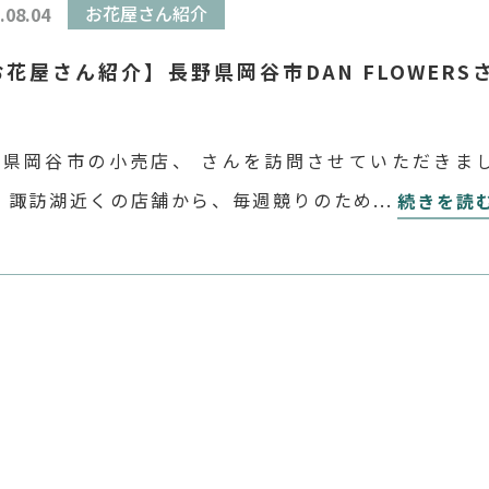
.08.04
お花屋さん紹介
お花屋さん紹介】長野県岡谷市DAN FLOWERS
野県岡谷市の小売店、 さんを訪問させていただきま
！ 諏訪湖近くの店舗から、毎週競りのためにご来場さ
続きを読
るDAN FLOWERSさん。遠路はるばる来られるのには
んなわけがあるのでしょう？オーナーの花岡さんにお