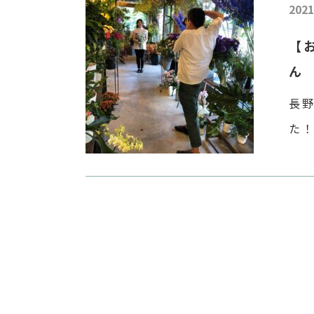
2021
【
ん
長
た
てい
ど
[…]