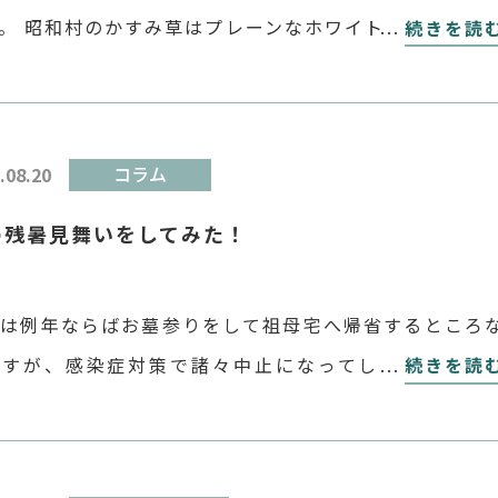
。 昭和村のかすみ草はプレーンなホワイトだけでなく
続きを読
かな染めのかすみ草が推しどころです。 花が好きな方
ちろんお花をあまり知らない方でも、「好きな花は何
.08.20
コラム
の残暑見舞いをしてみた！
盆は例年ならばお墓参りをして祖母宅へ帰省するところ
ですが、感染症対策で諸々中止になってしまいました
続きを読
年のお盆も今年の年末年始も帰省していないので、もう
ぶん祖母の顔を見ていないことになります。そういえば
 […]