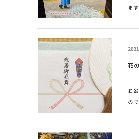
ます
鮮や
も
[…]
2021
花
お
の
昨
い
入社