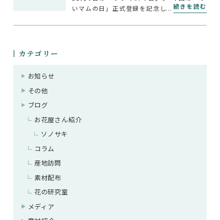
続きを読む
いマムの日」正式登録を記念して、マムにま
つわるQ&Aと過去記事をまとめます！最後
には全国開催「いいマムの日フェア」の情報
もありますので、ぜひチェックしてください
ね。 Q. […]
カテゴリー
お知らせ
その他
ブログ
お花屋さん紹介
ソノサキ
コラム
産地訪問
素材配布
花の研究室
メディア