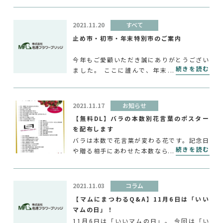
2021.11.20
すべて
止め市・初市・年末特別市のご案内
今年もご愛顧いただき誠にありがとうござい
続きを読む
ました。 ここに謹んで、年末年始のご案内
をいたします。 止市 12月29日（水）
初市 1月5日（水） 初市のD2販売は行い
ません。 4日（火）より前売りの営業となり
2021.11.17
お知らせ
ます。 〇 […]
【無料DL】バラの本数別花言葉のポスター
を配布します
バラは本数で花言葉が変わる花です。記念日
続きを読む
や贈る相手にあわせた本数なら、もっと想い
が伝わるはず。 そんなバラの花言葉が、一
つのポスターにまとまりました。11月22日
の「いいふうふの日」に合わせて、店頭ポス
2021.11.03
コラム
ターやPOPとして […]
【マムにまつわるQ&A】11月6日は「いい
マムの日」！
11月6日は「いいマムの日」。 今回は「い