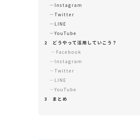
―
Instagram
―
Twitter
―
LINE
―
YouTube
2 どうやって活用していこう？
―
Facebook
―
Instagram
―
Twitter
―
LINE
―
YouTube
3
まとめ