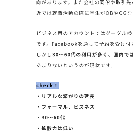
向
があります。また会社の同僚や取引先
近では就職活動の際に学生がOBやOG
ビジネス用のアカウントではグーグル検索
です。Facebookを通して予約を受け
しかし
30～60代の利用が多く、国内
あまりないというのが現状です。
check！
・リアルな繋がりの延長
・フォーマル、ビズネス
・30～60代
・拡散力は低い