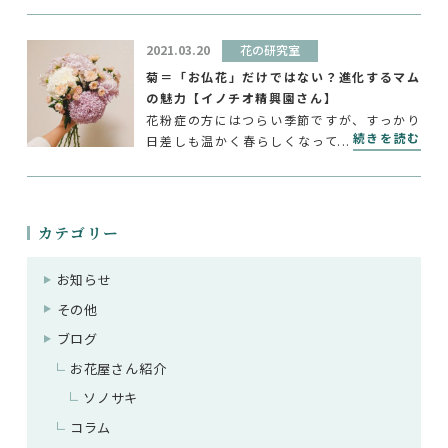
2021.03.20
花の研究室
菊＝「お仏花」だけではない？進化するマム
の魅力【イノチオ精興園さん】
花粉症の方にはつらい季節ですが、すっかり
続きを読む
日差しも温かく春らしくなってきましたね。
今年の春彼岸は3月17日から23日までなの
で、本日19日はお彼岸真っ只中。 というこ
とで、今回はお彼岸に欠かせない菊、そして
「マム」につい […]
カテゴリー
お知らせ
その他
ブログ
お花屋さん紹介
ソノサキ
コラム