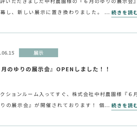
好評いただきました中村農園様の『６月のゆりの展示会
閉幕し、新しい展示に置き換わりました。 お立ち寄り
続きを読
さった皆様、アンケートと人気投票にご参加いただきま
様、どうもありがとうございました！ まだ […]
.06.15
展示
６月のゆりの展示会』OPENしました！！
ークションルーム入ってすぐ、株式会社中村農園様『６
ゆりの展示会』が開催されております！ 個性豊かな「
続きを読
を比べていただく展示に、 豪華なユリのアーチのフォ
ポット！ 「ユリ」を知れるパネルやパンフレットもご