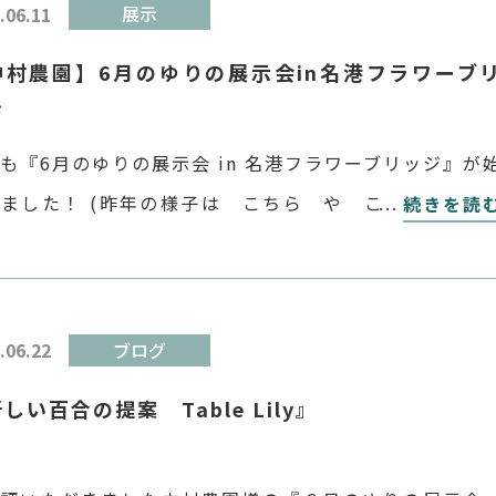
.06.11
展示
中村農園】6月のゆりの展示会in名港フラワーブ
ジ
も『6月のゆりの展示会 in 名港フラワーブリッジ』が
ました！ (昨年の様子は こちら や こちら ) 中
続きを読
様は高知県のユリの種苗会社様です。 毎年6月、試験
大規模な展示会「6月のゆりの展示会」を開催 […]
.06.22
ブログ
しい百合の提案 Table Lily』