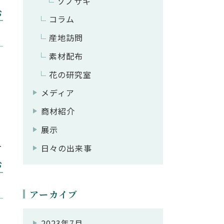
ソノサキ
備
む
コラム
メ
産地訪問
ジ
素材配布
花の研究室
メディア
商材紹介
展示
ー
日々の出来事
と
む
の
アーカイブ
つ
2023年7月