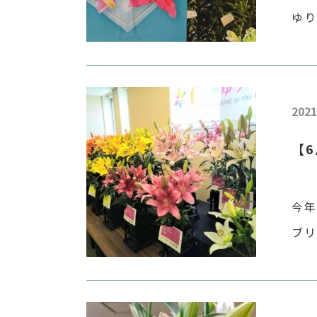
ゆ
中
ー
[…]
2021
【
今
ブリ
なり
で
[…]