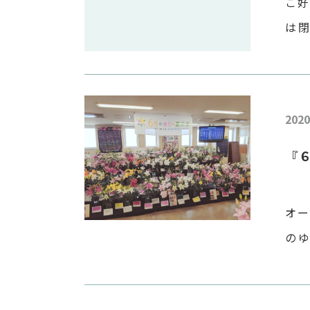
ご
は
だ
た皆
2020
『
オ
の
り」
ス