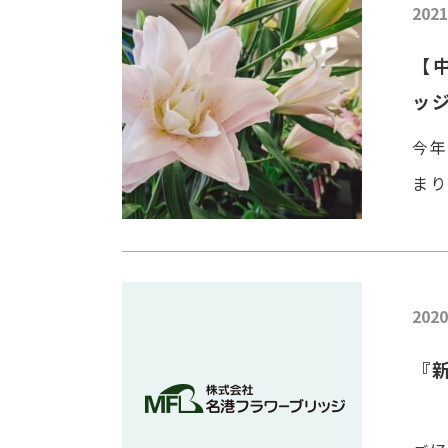
2021
【
ッ
今年
まり
農園
場で
2020
『新