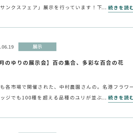
りサンクスフェア」展示を行っています！下の写真は準
続きを読
の様子。並んだユリとグリーンはにいがたのユリ畑のイ
ジです。 畑の周りにはユリや草花のサンプル、アレン
.06.19
展示
6月のゆりの展示会】百の集合、多彩な百合の花
年も各市場で開催された、中村農園さんの。名港フラワ
ッジでも100種を超える品種のユリが並ぶ圧巻の展示
続きを読
ました。 後日展示の模様をYouTubeに投稿します
、開催中来られなかった方もぜひご覧ください。 一