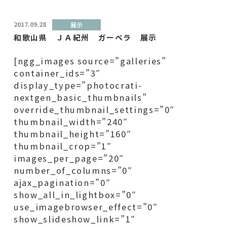
2017.09.28
展示
和歌山県 ＪＡ紀州 ガーベラ 展示
[ngg_images source=”galleries”
container_ids=”3″
display_type=”photocrati-
nextgen_basic_thumbnails”
override_thumbnail_settings=”0″
thumbnail_width=”240″
thumbnail_height=”160″
thumbnail_crop=”1″
images_per_page=”20″
number_of_columns=”0″
ajax_pagination=”0″
show_all_in_lightbox=”0″
use_imagebrowser_effect=”0″
show_slideshow_link=”1″