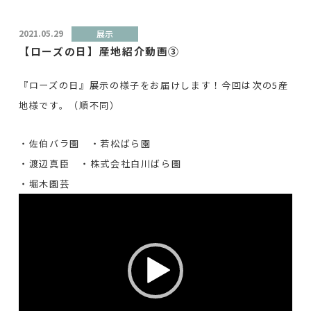
2021.05.29
展示
【ローズの日】産地紹介動画③
『ローズの日』展示の様子をお届けします！今回は次の5産
地様です。（順不同）
・佐伯バラ園 ・若松ばら園
・渡辺真臣 ・株式会社白川ばら園
・堀木園芸
動
画
プ
レ
ー
ヤ
ー