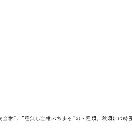
実金柑”、”種無し金柑ぷちまる”の３種類。秋頃には綺