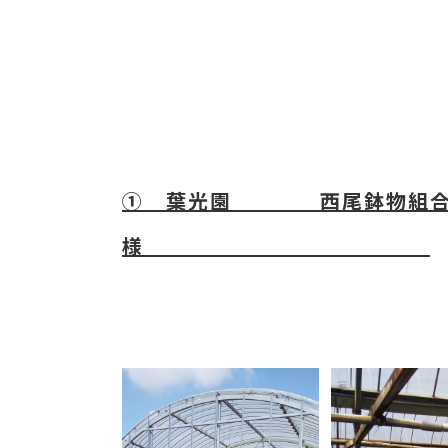
① 葉光園 西尾鉢物組合
様