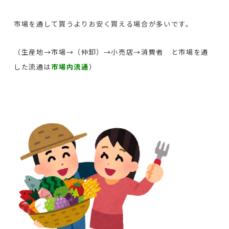
市場を通して買うよりお安く買える場合が多いです。
（生産地→市場→（仲卸）→小売店→消費者 と市場を通
した流通は
市場内流通
）